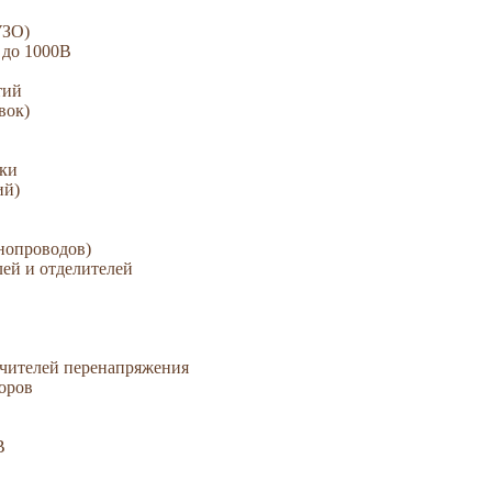
УЗО)
 до 1000В
тий
вок)
зки
ий)
нопроводов)
ей и отделителей
ичителей перенапряжения
оров
В