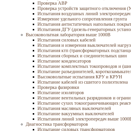
Проверка АВР
Проверка устройств защитного отключения (
Испытания воздушных линий электропередач
Измерение удельного сопротивления грунта
Испытания антистатичных напольных покры
Испытания ДГУ (дизель-генераторных устано
Высоковольтная лаборатория выше 1000В
Испытания силовых кабелей
Испытания и измерения выключателей нагру
Испытания ктп (трансформаторных подстанц
Испытания сборных и соединительных шин
Испытание конденсаторов
Испытание комплектных токопроводов и (ши
Испытание разъединителей, короткозамыкател
Высоковольтные испытания КРУ и КРУН
Испытание кабелей из сшитого полиэтилена
Проверка фазировки
Испытание изоляторов
Испытание вентильных разрядников и огран
Испытание сухих токоограничивающих реакт
Испытания масляных выключателей
Испытание вакуумных выключателей
Испытания линий электропередач выше 1000
Диагностика трансформаторов
Испытание силовых трансформаторов