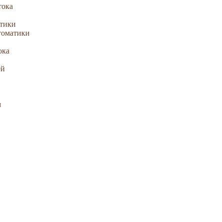
тока
атики
томатики
ока
ей
м