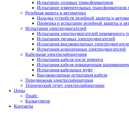
Испытание силовых трансформаторов
Испытание измерительных трансформаторов 
Релейная защита и автоматика
Наладка устройств релейной защиты и автом
Проверка и испытание релейной защиты и ав
Испытания электродвигателей
Испытания электродвигателей переменного т
Испытания тяговых электродвигателей
Испытания высоковольтных электродвигател
Испытания асинхронных электродвигателей
Кабельная электролаборатория
Испытания кабеля после ремонта
Испытания кабеля повышенным напряжение
Испытания кабельных муфт
Высоковольтные испытания кабеля
Передвижная электролаборатория
Технический отчет электролаборатории
Цены
Прайс
Калькулятор
Контакты