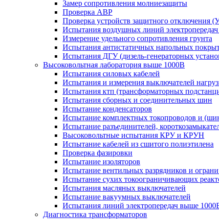
Замер сопротивления молниезащиты
Проверка АВР
Проверка устройств защитного отключения (
Испытания воздушных линий электропередач
Измерение удельного сопротивления грунта
Испытания антистатичных напольных покры
Испытания ДГУ (дизель-генераторных устано
Высоковольтная лаборатория выше 1000В
Испытания силовых кабелей
Испытания и измерения выключателей нагру
Испытания ктп (трансформаторных подстанц
Испытания сборных и соединительных шин
Испытание конденсаторов
Испытание комплектных токопроводов и (ши
Испытание разъединителей, короткозамыкател
Высоковольтные испытания КРУ и КРУН
Испытание кабелей из сшитого полиэтилена
Проверка фазировки
Испытание изоляторов
Испытание вентильных разрядников и огран
Испытание сухих токоограничивающих реакт
Испытания масляных выключателей
Испытание вакуумных выключателей
Испытания линий электропередач выше 1000
Диагностика трансформаторов