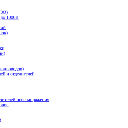
УЗО)
 до 1000В
тий
вок)
зки
ий)
нопроводов)
ей и отделителей
ичителей перенапряжения
оров
В